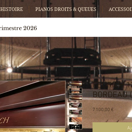
HISTOIRE
PIANOS DROITS & QUEUES
ACCESSOI
trimestre 2026
FEURICH 1
BORDEAU (
Prix
7 100,00 €
Aj