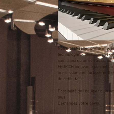
Notre best-seller primé impre
technologie sophistiquée et de
soin, ainsi qu’un son aussi pu
FEURICH innovante permet un p
impressionnant fortissimo. Il
de petite taille.
Possibilité de l'équiper d'un s
plus
Demandez votre devis.