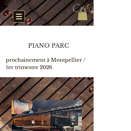
PIANO PARC
prochainement à Montpellier /
1er trimestre 2026